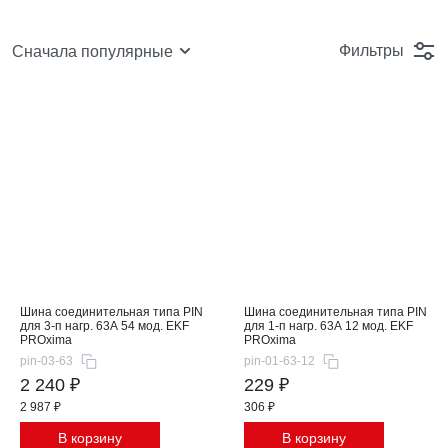
Фильтры
Сначала популярные
Шина соединительная типа PIN
Шина соединительная типа PIN
для 3-п нагр. 63А 54 мод. EKF
для 1-п нагр. 63А 12 мод. EKF
PROxima
PROxima
pin-03-63
pin-01-63-12
2 240 ₽
229 ₽
2 987 ₽
306 ₽
В корзину
В корзину