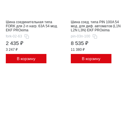
Шина соединительная типа
Шина соед. типа PIN 100A 54
FORK для 2-п нагр. 63А 54 мод.
мод. для диф. автоматов (L1N
EKF PROxima
L2N L3N) EKF PROxima
fork-02-63
pin-03n-100
2 435 ₽
8 535 ₽
3 247 ₽
11 380 ₽
В корзину
В корзину