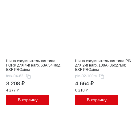
Шина соединительная типа
Шина соединительная типа PIN
FORK для 4-п нагр. 63А 54 мод.
для 2-п нагр. 100А (36x27мм)
EKF PROxima
EKF PROxima
fork-04-63
pin-02-100m
3 208 ₽
4 664 ₽
4 277 ₽
6 218 ₽
В корзину
В корзину