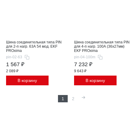
Шина соединительная типа PIN
Шина соединительная типа PIN
для 2-п нагр. 63А 54 мод. EKF
для 4-п нагр. 100А (36x27мм)
PROxima
EKF PROxima
pin-02-63
pin-04-100m
1 567 ₽
7 232 ₽
2 089 ₽
9 643 ₽
В корзину
В корзину
1
2