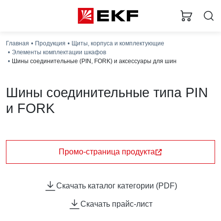
Главная
Продукция
Щиты, корпуса и комплектующие
Элементы комплектации шкафов
Шины соединительные (PIN, FORK) и аксессуары для шин
Шины соединительные типа PIN
и FORK
Шины соединительные представляют собой пластины,
выполненные из меди (шины на 100 А – из луженой
меди), закрепленные в корпусе из диэлектрического
Промо-страница продукта
материала, не поддерживающего горение, и
выпускаются стандартной длиной 1 метр. Шины
соединительные делятся на два типа - FORK («вилка») и
Скачать каталог категории (PDF)
PIN («гребенка») на номинальные токи 63 и 100 А. Могут
Скачать прайс-лист
быть выполнены в одно- двух- трех- и четырехполюсном
исполнений.