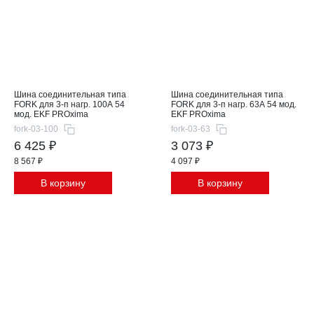
Шина соединительная типа
Шина соединительная типа
FORK для 3-п нагр. 100А 54
FORK для 3-п нагр. 63А 54 мод.
мод. EKF PROxima
EKF PROxima
fork-03-100
fork-03-63
6 425 ₽
3 073 ₽
8 567 ₽
4 097 ₽
В корзину
В корзину