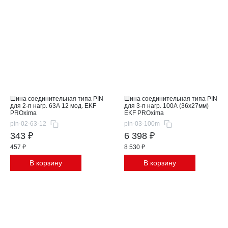
Шина соединительная типа PIN
Шина соединительная типа PIN
для 2-п нагр. 63А 12 мод. EKF
для 3-п нагр. 100А (36x27мм)
PROxima
EKF PROxima
pin-02-63-12
pin-03-100m
343 ₽
6 398 ₽
457 ₽
8 530 ₽
В корзину
В корзину