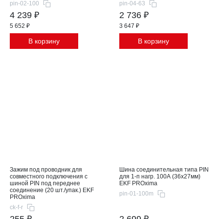
pin-02-100
pin-04-63
4 239 ₽
2 736 ₽
5 652 ₽
3 647 ₽
В корзину
В корзину
Зажим под проводник для
Шина соединительная типа PIN
совместного подключения с
для 1-п нагр. 100А (36x27мм)
шиной PIN под переднее
EKF PROxima
соединение (20 шт./упак.) EKF
pin-01-100m
PROxima
ck-f-r
255 ₽
2 699 ₽