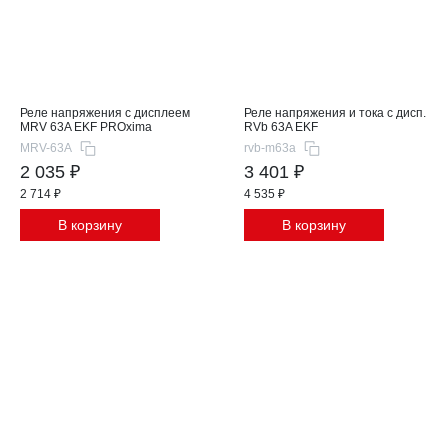
Реле напряжения с дисплеем
Реле напряжения и тока с дисп.
MRV 63A EKF PROxima
RVb 63A EKF
MRV-63A
rvb-m63a
2 035 ₽
3 401 ₽
2 714 ₽
4 535 ₽
В корзину
В корзину