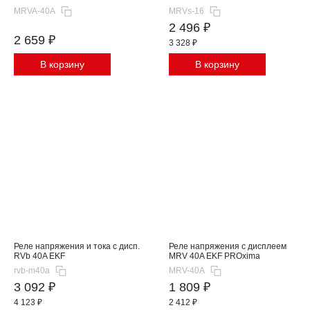
MRVA-40A
MRVs-16
2 496 ₽
2 659 ₽
3 328 ₽
В корзину
В корзину
Реле напряжения и тока с дисп.
Реле напряжения с дисплеем
RVb 40A EKF
MRV 40A EKF PROxima
rvb-m40a
MRV-40A
3 092 ₽
1 809 ₽
4 123 ₽
2 412 ₽