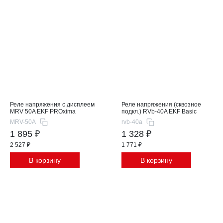
Реле напряжения с дисплеем
Реле напряжения (сквозное
MRV 50A EKF PROxima
подкл.) RVb-40A EKF Basic
MRV-50A
rvb-40a
1 895 ₽
1 328 ₽
2 527 ₽
1 771 ₽
В корзину
В корзину