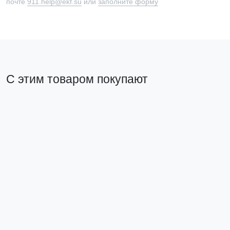
почте
911.help@ekf.su
или
заполните форму
С этим товаром покупают