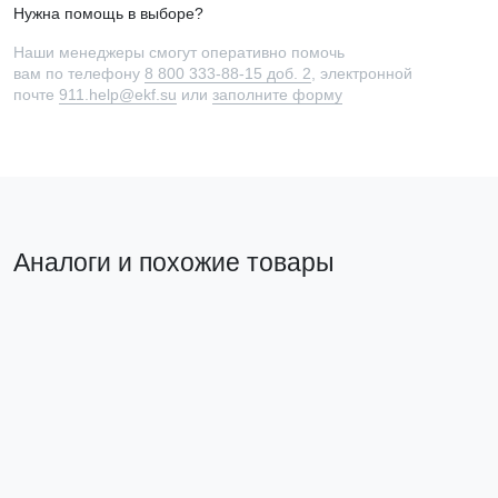
Нужна помощь в выборе?
Наши менеджеры смогут оперативно помочь
вам по телефону
8 800 333-88-15 доб. 2
, электронной
почте
911.help@ekf.su
или
заполните форму
Аналоги и похожие товары
Аналог на замену
Трансформатор
тока ТТЕ-40-
400/5А класс
точности 0,5 EKF
PROxima
tte-40-400
1 128 ₽
В корзину