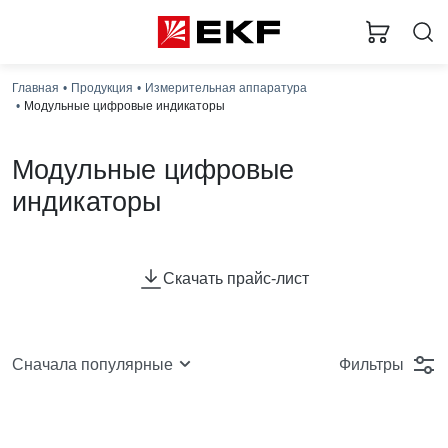
Главная
Продукция
Измерительная аппаратура
Модульные цифровые индикаторы
Модульные цифровые
индикаторы
Модульные цифровые индикаторы напряжения EKF
предназначены для отображения величины напряжения
Скачать прайс-лист
в электрических цепях переменного тока. Приборы
применяются для работы в закрытых помещениях, в
электрощитовом оборудовании, в электроустановках
промышленных предприятий, жилых, общественных
Фильтры
Сначала популярные
зданий и сооружений. Приборы соответствуют
требованиям ГОСТ IEC 61010-1-2014, ГОСТ Р МЭК
61326-1-2014.