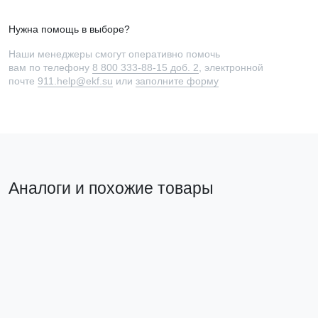
Нужна помощь в выборе?
Наши менеджеры смогут оперативно помочь
вам по телефону
8 800 333-88-15 доб. 2
, электронной
почте
911.help@ekf.su
или
заполните форму
Аналоги и похожие товары
Трансформатор
Аналог на замену
тока ТТЕ-100-
2500/5А класс
точности 0,5S EKF
PROxima
tte-100-2500-
0.5S