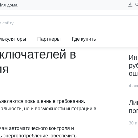
С
Для дома
тических выключателей в системы управления
Н
шных
лькуляторы
Партнеры
Где купить
ключателей в
Ин
ру
ия
ош
4 авг
ъявляются повышенные требования.
Ли
альности, но и возможности интеграции в
по
30 и
ам автоматического контроля и
ь энергопотребление, обеспечить