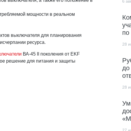
тов выключателя, а также его положение в
6 авг
отребляемой мощности в реальном
Ко
уч
по
актов выключателя для планирования
исчерпании ресурса.
28 и
ключатели
ВА-45 II поколения от EKF
Ру
ое решение для питания и защиты
до
от
28 и
Ум
до
«М
27 и