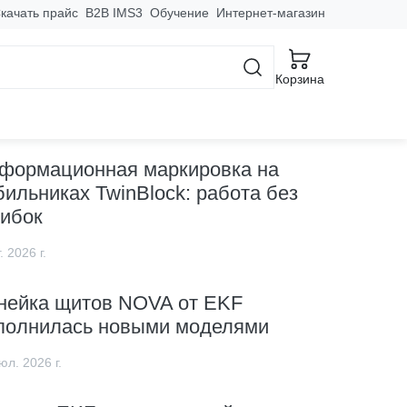
качать прайс
B2B IMS3
Обучение
Интернет-магазин
Корзина
овинки
формационная маркировка на
бильниках TwinBlock: работа без
ибок
. 2026 г.
нейка щитов NOVA от EKF
полнилась новыми моделями
юл. 2026 г.