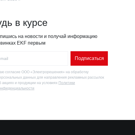
удь в курсе
пишись на новости и получай информацию
овинках EKF первым
Подписаться
аю согласие ООО «Электрорешения» на обработку
ерсональных данных для направления рекламных рассылок
б акциях и продукции на условиях
Политики
онфиденциальности