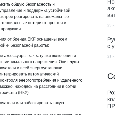
Но
высить общую безопасность и
ак
 управление и поддержка устойчивой
ав
быстрее реагировать на аномальные
отенциальные потери от простоя и
23 и
 продукции.
Ру
ния от бренда EKF оснащены всем
с 
ойки безопасной работы:
е аксессуары, как катушки включения и
21 и
ль минимального напряжения. Они служат
чателя и всей энергоустановки.
С
интегрировать автоматический
 контроля энергопотребления и удаленного
можно, находясь на расстоянии в сотни
Ро
тройства (НКУ):
ко
ючателя или заблокировать такую
ПР