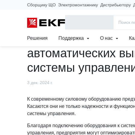
Сборщику ЩО
Электромонтажнику
Дистрибьютору
Главная
Новости
Сервисы
Интеграция воздушных автома
Интеграция возду
Решения
Поддержка
О нас
Ка
автоматических вы
системы управлен
3 дек. 2024 г.
К современному силовому оборудованию пред
Касаются они не только надежности и функцион
системы управления.
Благодаря подключению оборудования к систем
управления, предприятия могут оптимизироват