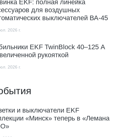
винка EKF: полная линейка
сессуаров для воздушных
томатических выключателей ВА-45
юл. 2026 г.
бильники EKF TwinBlock 40–125 А
увеличенной рукояткой
юл. 2026 г.
обытия
зетки и выключатели EKF
ллекции «Минск» теперь в «Лемана
О»