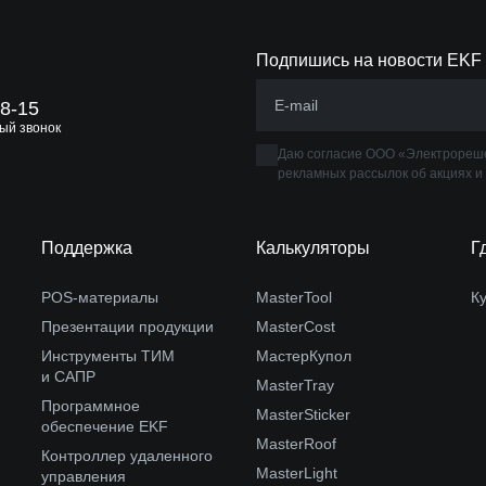
Подпишись на новости EKF
88-15
ый звонок
Даю согласие ООО «Электрореше
рекламных рассылок об акциях и
Поддержка
Калькуляторы
Г
POS-материалы
MasterTool
К
Презентации продукции
MasterCost
Инструменты ТИМ
МастерКупол
и САПР
MasterTray
Программное
MasterSticker
обеспечение EKF
MasterRoof
Контроллер удаленного
MasterLight
управления