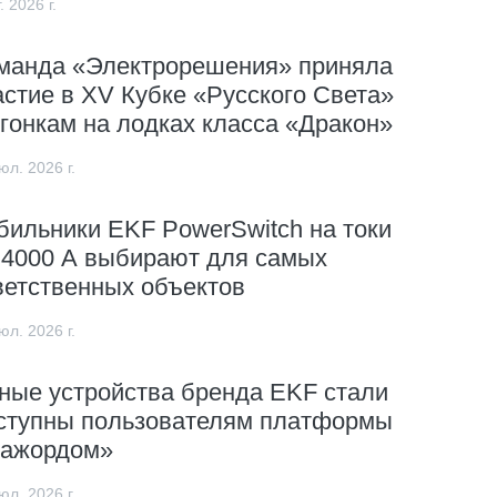
. 2026 г.
манда «Электрорешения» приняла
астие в XV Кубке «Русского Света»
 гонкам на лодках класса «Дракон»
юл. 2026 г.
бильники EKF PowerSwitch на токи
 4000 А выбирают для самых
ветственных объектов
юл. 2026 г.
ные устройства бренда EKF стали
ступны пользователям платформы
ажордом»
юл. 2026 г.