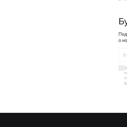
Б
Под
о н
Д
п
о
к