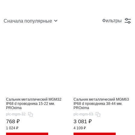
Фильтры
Сначала популярные
Сальник металлический MGM32
Сальник металлический MGM63
IP68 d проводника 15-22 мм.
IP68 d проводника 38-44 мм.
PROxima
PROxima
plc-mgm-32
plc-mgm-63
768 ₽
3 081 ₽
1 024 ₽
4 109 ₽