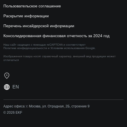
Пользовательское соглашение
Раскрытие информации
Перечень инсайдерской информации
Консолидированная финансовая отчетность за 2024 год
Наш сайт защищен с помощью reCAPTCHA и соответствует
Политике конфиденциальности
и
Условиям использования
Google.
Изображения товара носят справочный характер,
внешний вид продукции может
отличаться
EN
Адрес офиса:
г. Москва, ул. Отрадная, 2Б, строение 9
© 2026 EKF