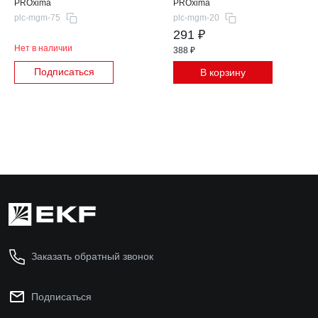
PROxima
PROxima
plc-mgm-75
plc-mgm-20
291 ₽
Нет в наличии
388 ₽
Подписаться
В корзину
Заказать обратный звонок
Подписаться