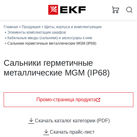
Главная
Продукция
Щиты, корпуса и комплектующие
Элементы комплектации шкафов
Кабельные вводы (сальники) и аксессуары к ним
Сальники герметичные металлические MGM (IP68)
Сальники герметичные
металлические MGM (IP68)
Кабельные вводы (сальники) служат для ввода
проводов и кабелей в распределительные щиты,
распаячные коробки, боксы и для защиты самой сборки
Промо-страница продукта
от проникновения внутрь пыли и влаги.
Скачать каталог категории (PDF)
Скачать прайс-лист