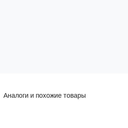
Сальник PG7 IP54 (100 шт) d отв. 13 мм / d провод.
3-6,5 мм EKF PROxima
plc-pg-7
22 ₽
В корзину
Аналоги и похожие товары
Похожий товар