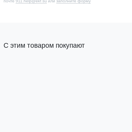
почте
911.help@ekf.su
или
заполните форму
С этим товаром покупают