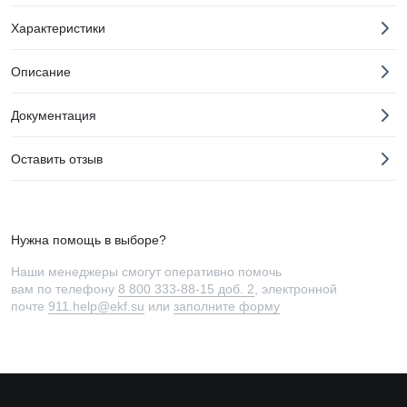
Характеристики
Описание
Документация
Оставить отзыв
Нужна помощь в выборе?
Наши менеджеры смогут оперативно помочь
вам по телефону
8 800 333-88-15 доб. 2
, электронной
почте
911.help@ekf.su
или
заполните форму