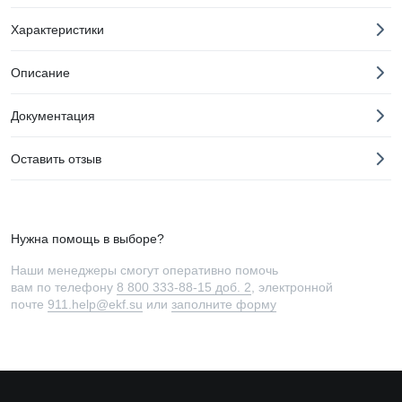
Характеристики
Описание
Документация
Оставить отзыв
Нужна помощь в выборе?
Наши менеджеры смогут оперативно помочь
вам по телефону
8 800 333-88-15 доб. 2
, электронной
почте
911.help@ekf.su
или
заполните форму