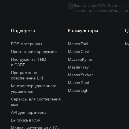
Даю согласие ООО «Электрореше
рекламных рассылок об акциях и
Поддержка
Калькуляторы
Г
POS-материалы
MasterTool
К
Презентации продукции
MasterCost
Инструменты ТИМ
МастерКупол
и САПР
MasterTray
Программное
MasterSticker
обеспечение EKF
MasterRoof
Контроллер удаленного
MasterLight
управления
Сервисы для составления
смет
API для партнеров
Выгрузка в CSV
Модуль интеграции с 1С-