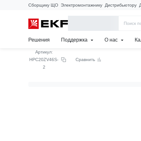
Сборщику ЩО
Электромонтажнику
Дистрибьютору
Главная
Продукция
Вертикальный сдвиг, 20
Решения
Поддержка
О нас
Ка
Артикул:
HPC20ZV46S-
Сравнить
2