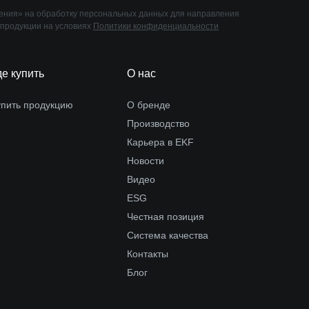
ния» на обработку персональных данных для направления
 продукции на условиях
Политики конфиденциальности
де купить
О нас
упить продукцию
О бренде
Производство
Карьера в EKF
Новости
Видео
ESG
Честная позиция
Система качества
Контакты
Блог