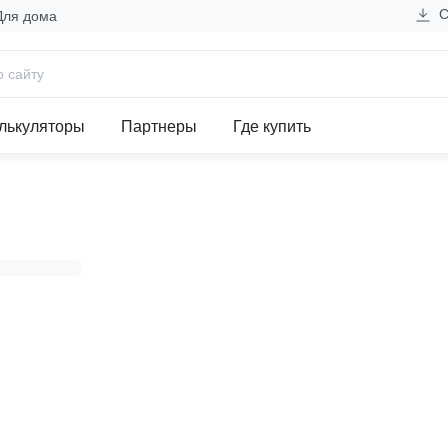
С
Для дома
00А, медь, 4п. 1265-0680-040
лькуляторы
Партнеры
Где купить