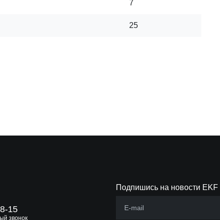
7
25
Подпишись на новости EKF
88-15
ый звонок