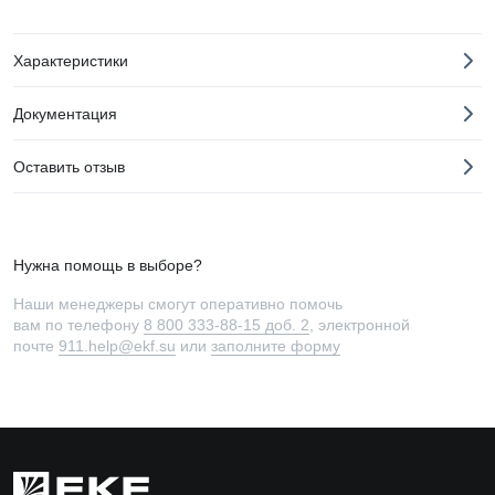
Характеристики
Документация
Оставить отзыв
Нужна помощь в выборе?
Наши менеджеры смогут оперативно помочь
вам по телефону
8 800 333-88-15 доб. 2
, электронной
почте
911.help@ekf.su
или
заполните форму