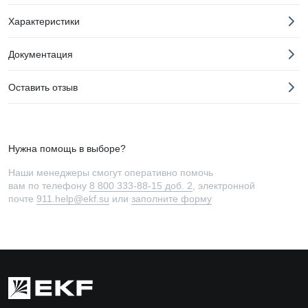
Характеристики
Документация
Оставить отзыв
Нужна помощь в выборе?
Наши менеджеры смогут оперативно помочь
вам по телефону
8 800 333-88-15 доб. 2
, электронной
почте
911.help@ekf.su
или
заполните форму