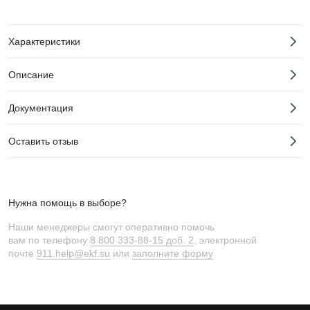
Характеристики
Описание
Документация
Оставить отзыв
Нужна помощь в выборе?
Наши менеджеры смогут оперативно помочь
вам по телефону
8 800 333-88-15 доб. 2
, электронной
почте
911.help@ekf.su
или
заполните форму