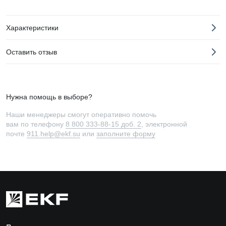
Характеристики
Оставить отзыв
Нужна помощь в выборе?
Наши менеджеры смогут оперативно помочь
вам по телефону
8 800 333-88-15 доб. 2
, электронной
почте
911.help@ekf.su
или
заполните форму