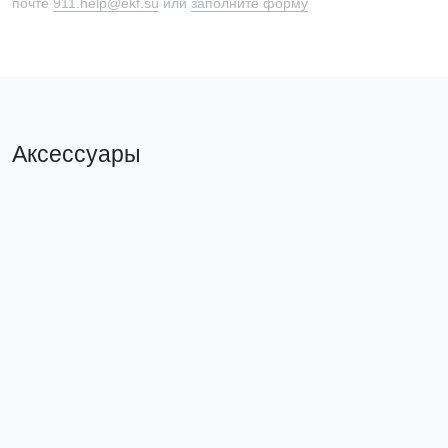
почте
911.help@ekf.su
или
заполните форму
Аксессуары