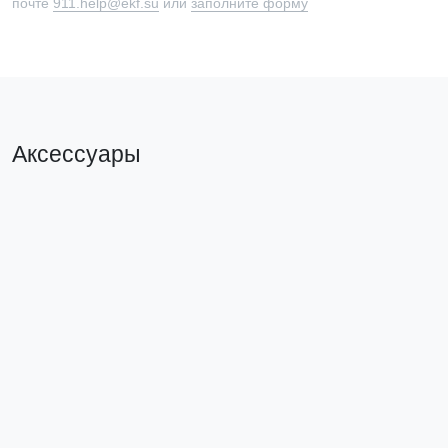
почте
911.help@ekf.su
или
заполните форму
Аксессуары