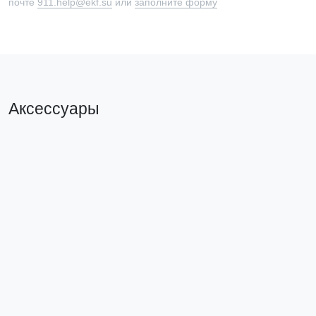
почте
911.help@ekf.su
или
заполните форму
Аксессуары