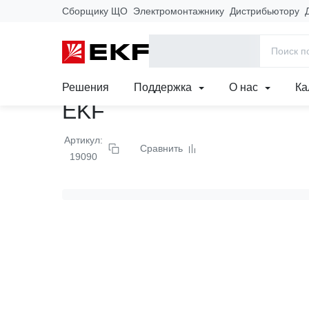
Сборщику ЩО
Электромонтажнику
Дистрибьютору
Главная
Продукция
Удлинитель Эксперт 2 г
Решения
Поддержка
О нас
Ка
EKF
Артикул:
Сравнить
19090