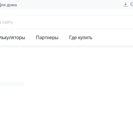
С
Для дома
незда 5 метра 10А/2,2кВт бе
лькуляторы
Партнеры
Где купить