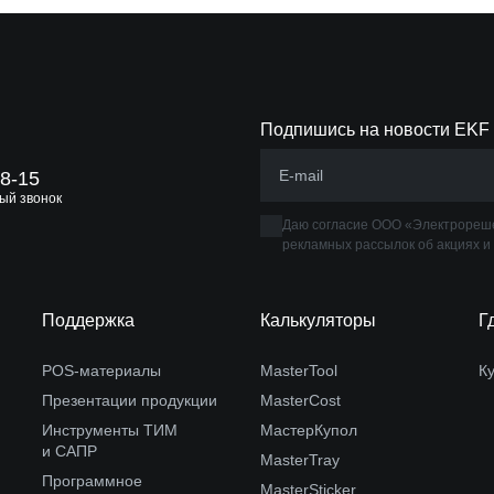
Подпишись на новости EKF
88-15
ый звонок
Даю согласие ООО «Электрореше
рекламных рассылок об акциях и
Поддержка
Калькуляторы
Г
POS-материалы
MasterTool
К
Презентации продукции
MasterCost
Инструменты ТИМ
МастерКупол
и САПР
MasterTray
Программное
MasterSticker