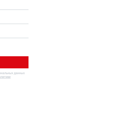
ональных данных
олитики