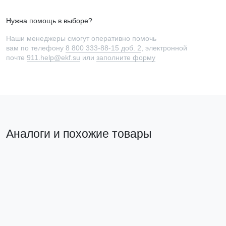
Нужна помощь в выборе?
Наши менеджеры смогут оперативно помочь
вам по телефону
8 800 333-88-15 доб. 2
, электронной
почте
911.help@ekf.su
или
заполните форму
Аналоги и похожие товары
Аналог на замену
Трансформатор
тока ТТЕ-Р 88
800/5А 0,5 5ВА
EKF
tte-r88-800