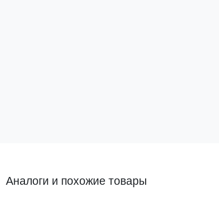
Кросс-модуль (2x7) 100A EKF
cm207-rus
773 ₽
В корзину
Аналоги и похожие товары
Похожий товар