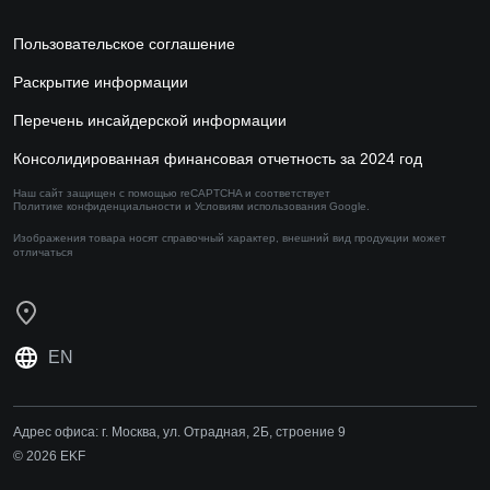
Пользовательское соглашение
Раскрытие информации
Перечень инсайдерской информации
Консолидированная финансовая отчетность за 2024 год
Наш сайт защищен с помощью reCAPTCHA и соответствует
Политике конфиденциальности
и
Условиям использования
Google.
Изображения товара носят справочный характер,
внешний вид продукции может
отличаться
EN
Адрес офиса:
г. Москва, ул. Отрадная, 2Б, строение 9
© 2026 EKF