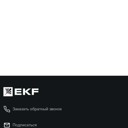
Светильник аварийно-эвакуационного освещения
EXIT-102 односторонний LED EKF Basic
EXIT-SS-102-LED
982 ₽
В корзину
Заказать обратный звонок
Подписаться