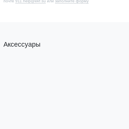
почте
911.help@ekf.su
или
заполните форму
Аксессуары