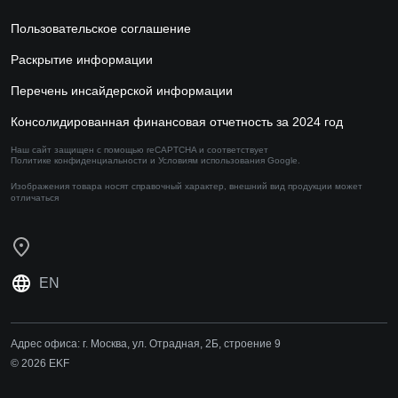
Пользовательское соглашение
Раскрытие информации
Перечень инсайдерской информации
Консолидированная финансовая отчетность за 2024 год
Наш сайт защищен с помощью reCAPTCHA и соответствует
Политике конфиденциальности
и
Условиям использования
Google.
Изображения товара носят справочный характер,
внешний вид продукции может
отличаться
EN
Адрес офиса:
г. Москва, ул. Отрадная, 2Б, строение 9
© 2026 EKF