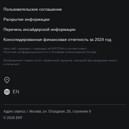
Пользовательское соглашение
Раскрытие информации
Перечень инсайдерской информации
Консолидированная финансовая отчетность за 2024 год
Наш сайт защищен с помощью reCAPTCHA и соответствует
Политике конфиденциальности
и
Условиям использования
Google.
Изображения товара носят справочный характер,
внешний вид продукции может
отличаться
EN
Адрес офиса:
г. Москва, ул. Отрадная, 2Б, строение 9
© 2026 EKF