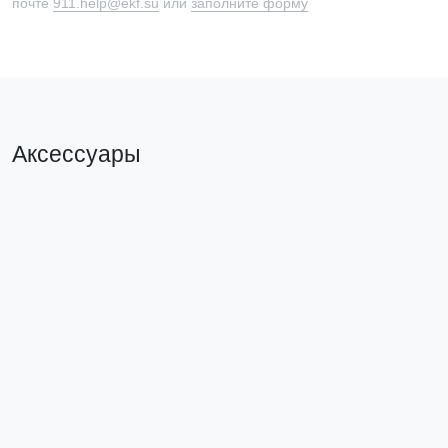
почте
911.help@ekf.su
или
заполните форму
Аксессуары