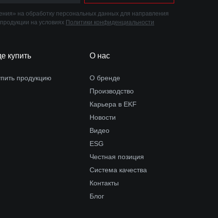
ния» на обработку персональных данных для направления
 продукции на условиях
Политики конфиденциальности
де купить
О нас
упить продукцию
О бренде
Производство
Карьера в EKF
Новости
Видео
ESG
Честная позиция
Система качества
Контакты
Блог