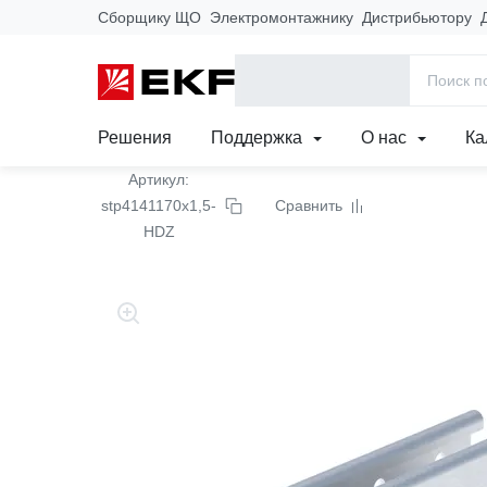
Сборщику ЩО
Электромонтажнику
Дистрибьютору
Главная
Продукция
Кабеленесущие системы
Лотки метал
STRUT-профиль 41x41x
Решения
Поддержка
О нас
Ка
Артикул:
stp4141170x1,5-
Сравнить
HDZ