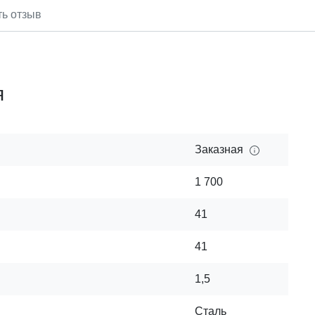
ть отзыв
я
Заказная
1 700
41
41
1,5
Сталь