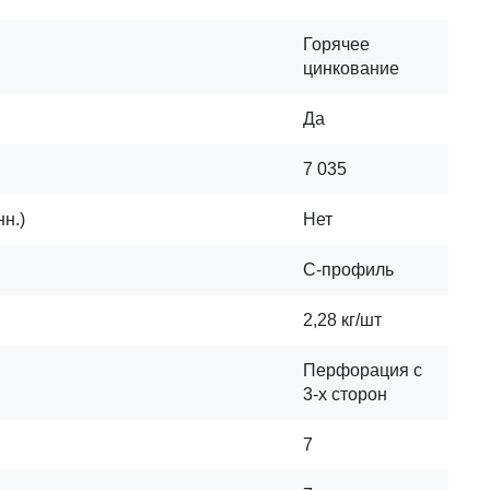
Горячее
цинкование
Да
7 035
н.)
Нет
С-профиль
2,28 кг/шт
Перфорация с
3-х сторон
7