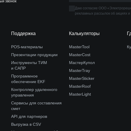
ый звонок
Даю согласие ООО «Электрореше
рекламных рассылок об акциях и
Поддержка
Калькуляторы
Г
POS-материалы
MasterTool
К
Презентации продукции
MasterCost
Инструменты ТИМ
МастерКупол
и САПР
MasterTray
Программное
MasterSticker
обеспечение EKF
MasterRoof
Контроллер удаленного
MasterLight
управления
Сервисы для составления
смет
API для партнеров
Выгрузка в CSV