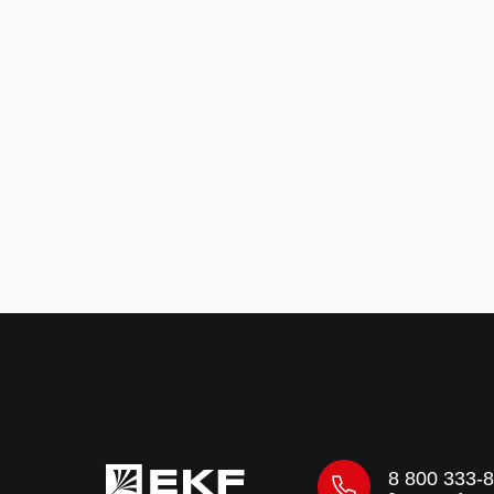
Болт шестигранный М8x40 DIN 933
TDZ EKF
Артикул:
b6grm8x40-TDZ
18 ₽
за шт
В корзину
8 800 333-