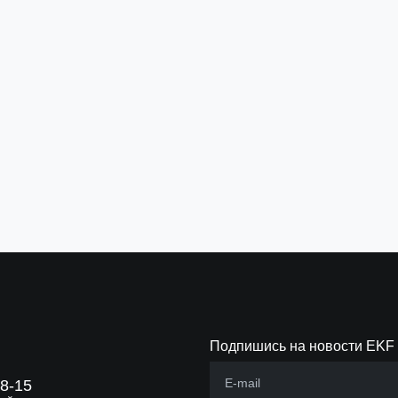
Гайка шестигранная М8 DIN 934 TDZ
STRUT-по
EKF
Артикул:
stpl
Артикул:
g6grm8-TDZ
5 ₽
558 ₽
за шт
з
В корзину
В 
Подпишись на новости EKF
88-15