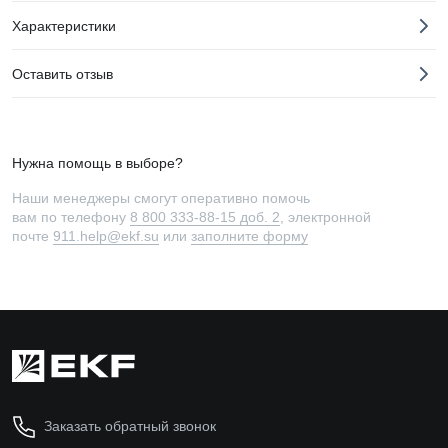
Характеристики
Оставить отзыв
Нужна помощь в выборе?
Наши менеджеры смогут оперативно помочь
вам по телефону
8 800 333-88-15 доб. 2
, электронной
почте
911.help@ekf.su
или
заполните форму
Заказать обратный звонок