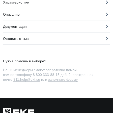
Характеристики
Описание
Документация
Оставить отзыв
Нужна помощь в выборе?
Наши менеджеры смогут оперативно помочь
вам по телефону
8 800 333-88-15 доб. 2
, электронной
почте
911.help@ekf.su
или
заполните форму