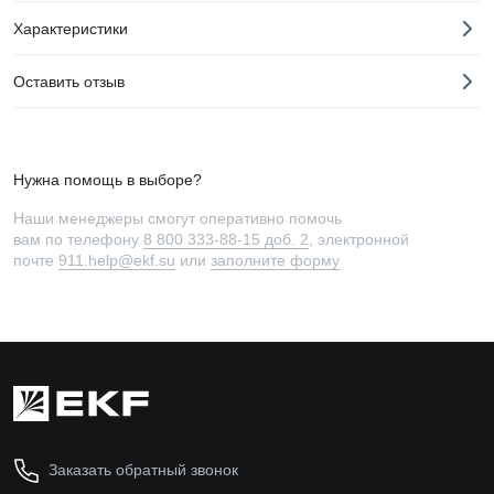
Характеристики
Оставить отзыв
Нужна помощь в выборе?
Наши менеджеры смогут оперативно помочь
вам по телефону
8 800 333-88-15 доб. 2
, электронной
почте
911.help@ekf.su
или
заполните форму
Заказать обратный звонок