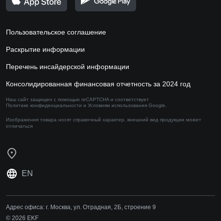
Пользовательское соглашение
Раскрытие информации
Перечень инсайдерской информации
Консолидированная финансовая отчетность за 2024 год
Наш сайт защищен с помощью reCAPTCHA и соответствует
Политике конфиденциальности
и
Условиям использования
Google.
Изображения товара носят справочный характер,
внешний вид продукции может
отличаться
EN
Адрес офиса:
г. Москва, ул. Отрадная, 2Б, строение 9
© 2026 EKF