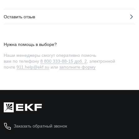
Оставить отзыв
Нужна помощь в выборе?
Наши менеджеры смогут оперативно помочь
вам по телефону
8 800 333-88-15 доб. 2
, электронной
почте
911.help@ekf.su
или
заполните форму
Заказать обратный звонок