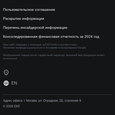
Пользовательское соглашение
Раскрытие информации
Перечень инсайдерской информации
Консолидированная финансовая отчетность за 2024 год
Наш сайт защищен с помощью reCAPTCHA и соответствует
Политике конфиденциальности
и
Условиям использования
Google.
Изображения товара носят справочный характер,
внешний вид продукции может
отличаться
EN
Адрес офиса:
г. Москва, ул. Отрадная, 2Б, строение 9
© 2026 EKF