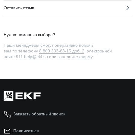
Оставить отзыв
Нужна помощь в выборе?
Наши менеджеры смогут оперативно помочь
вам по телефону
8 800 333-88-15 доб. 2
, электронной
почте
911.help@ekf.su
или
заполните форму
Заказать обратный звонок
Подписаться