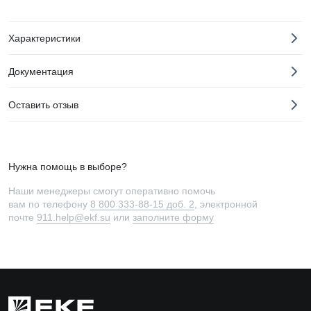
Характеристики
Документация
Оставить отзыв
Нужна помощь в выборе?
Наши менеджеры смогут оперативно помочь
вам по телефону
8 800 333-88-15 доб. 2
, электронной
почте
911.help@ekf.su
или
заполните форму