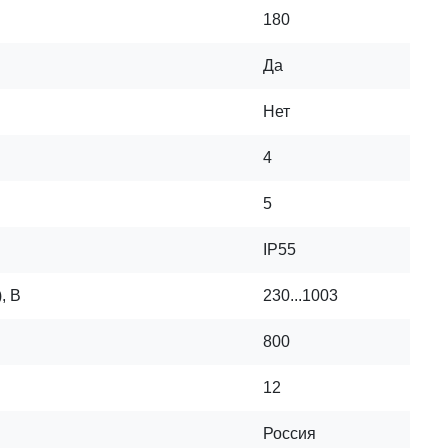
180
Да
Нет
4
5
IP55
, В
230...1003
800
12
Россия