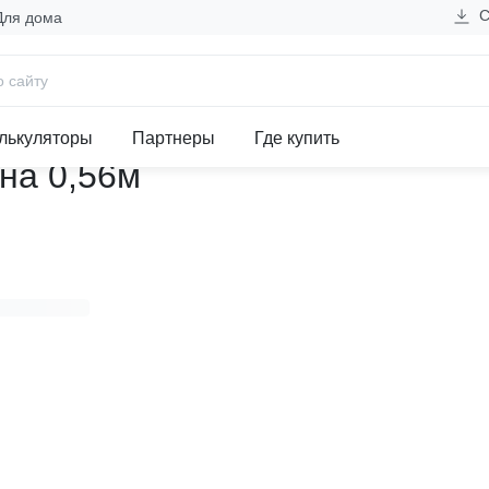
С
Для дома
нестандартная секция 800 А 
лькуляторы
Партнеры
Где купить
на 0,56м