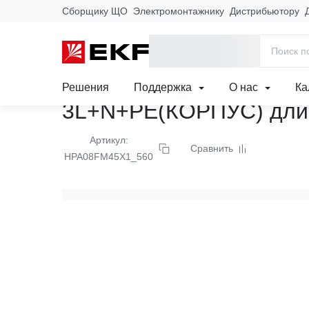
Сборщику ЩО
Электромонтажнику
Дистрибьютору
Главная
Продукция
Прямая магистральная 
Решения
Поддержка
О нас
Ка
3L+N+PE(КОРПУС) дли
Артикул:
Сравнить
HPA08FM45X1_560