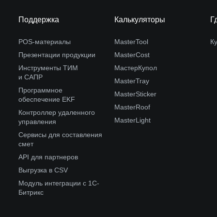
Поддержка
Калькуляторы
Г
POS-материалы
MasterTool
К
Презентации продукции
MasterCost
Инструменты ТИМ
МастерКупол
и САПР
MasterTray
Программное
MasterSticker
обеспечение EKF
MasterRoof
Контроллер удаленного
MasterLight
управления
Сервисы для составления
смет
API для партнеров
Выгрузка в CSV
Модуль интеграции с 1С-
Битрикс