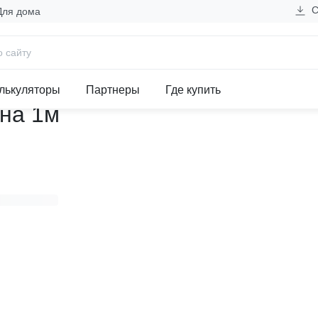
С
Для дома
нестандартная секция 400 А 
лькуляторы
Партнеры
Где купить
на 1м