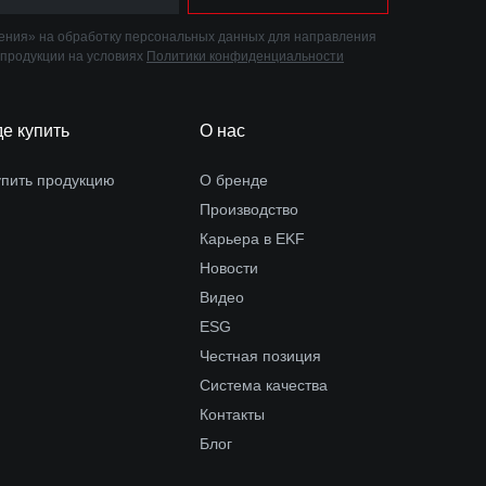
ния» на обработку персональных данных для направления
 продукции на условиях
Политики конфиденциальности
де купить
О нас
упить продукцию
О бренде
Производство
Карьера в EKF
Новости
Видео
ESG
Честная позиция
Система качества
Контакты
Блог