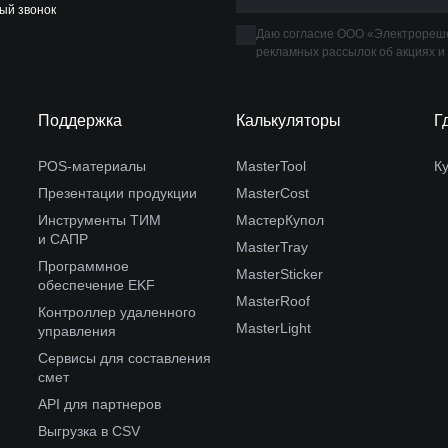
ый звонок
Даю согласие ООО «Электрореше
рекламных рассылок об акциях и
Поддержка
Калькуляторы
Г
POS-материалы
MasterTool
К
Презентации продукции
MasterCost
Инструменты ТИМ
МастерКупол
и САПР
MasterTray
Программное
MasterSticker
обеспечение EKF
MasterRoof
Контроллер удаленного
MasterLight
управления
Сервисы для составления
смет
API для партнеров
Выгрузка в CSV