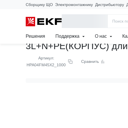
Сборщику ЩО
Электромонтажнику
Дистрибьютору
Главная
Продукция
Прямая магистральная 
Решения
Поддержка
О нас
Ка
3L+N+PE(КОРПУС) дли
Артикул:
Сравнить
HPA04FM45X2_1000