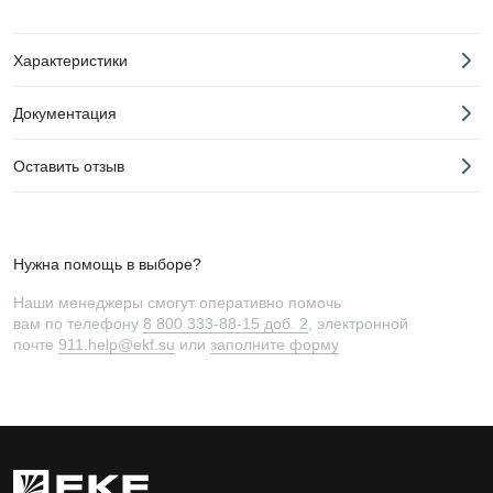
Характеристики
Документация
Оставить отзыв
Нужна помощь в выборе?
Наши менеджеры смогут оперативно помочь
вам по телефону
8 800 333-88-15 доб. 2
, электронной
почте
911.help@ekf.su
или
заполните форму