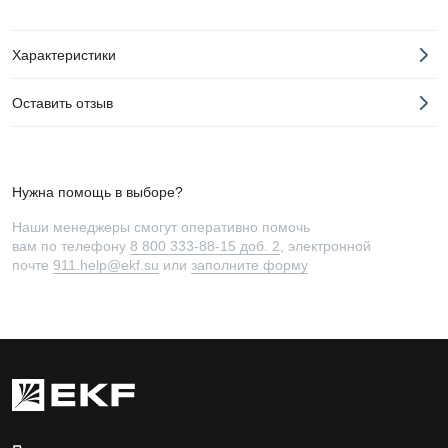
Характеристики
Оставить отзыв
Нужна помощь в выборе?
Наши менеджеры смогут оперативно помочь
вам по телефону
8 800 333-88-15 доб. 2
, электронной
почте
911.help@ekf.su
или
заполните форму