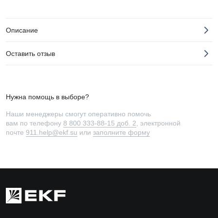
Описание
Оставить отзыв
Нужна помощь в выборе?
Наши менеджеры смогут оперативно помочь
вам по телефону
8 800 333-88-15 доб. 2
, электронной
почте
911.help@ekf.su
или
заполните форму