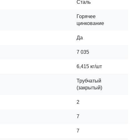
Сталь
Горячее
цинкование
Да
7 035
6,415 кг/шт
Трубчатый
(закрытый)
2
7
7