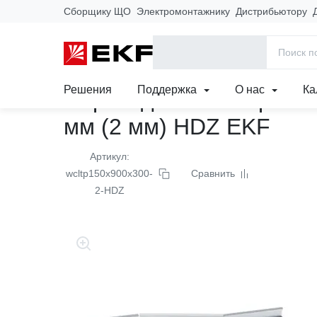
Сборщику ЩО
Электромонтажнику
Дистрибьютору
Главная
Продукция
Кабеленесущие системы
Лотки метал
Аксессуары для усиленного лестничного лотка M-Line Plus
Решения
Поддержка
О нас
Ка
Переходник по ширине
мм (2 мм) HDZ EKF
Артикул:
wcltp150x900x300-
Сравнить
2-HDZ