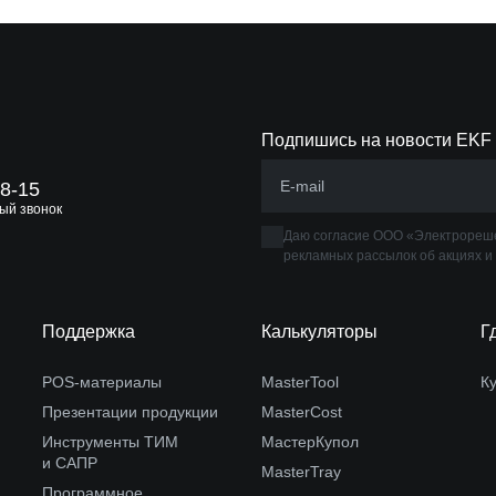
Подпишись на новости EKF
88-15
ый звонок
Даю согласие ООО «Электрореше
рекламных рассылок об акциях и
Поддержка
Калькуляторы
Г
POS-материалы
MasterTool
К
Презентации продукции
MasterCost
Инструменты ТИМ
МастерКупол
и САПР
MasterTray
Программное