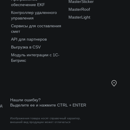
MasterSticker
обеспечение EKF
MasterRoof
Контроллер удаленного
MasterLight
управления
Сервисы для составления
смет
API для партнеров
Выгрузка в CSV
Модуль интеграции с 1С-
Битрикс
Нашли ошибку?
Выделите ее и нажмите CTRL + ENTER
од
Изображения товара носят справочный характер,
внешний вид продукции может отличаться