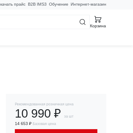
качать прайс
B2B IMS3
Обучение
Интернет-магазин
 M-Line Plus
Корзина
иленный 150x900x300
Рекомендованная розничная цена
10 990 ₽
за шт
14 653 ₽
Базовая цена