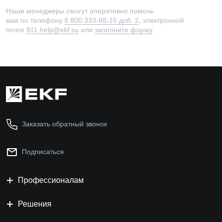
Наши менеджеры смогут оперативно помочь
вам по телефону
8 800 333-88-15 доб. 2
, электронной
почте
911.help@ekf.su
или
заполните форму
Заказать обратный звонок
Подписаться
Профессионалам
Решения