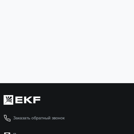
Термоусаживаемая трубка ТУТк с клеевым слоем
нг 6/2 черная в отрезках по 1м EKF PROxima
tut-k6-b
67 ₽
В корзину
Заказать обратный звонок