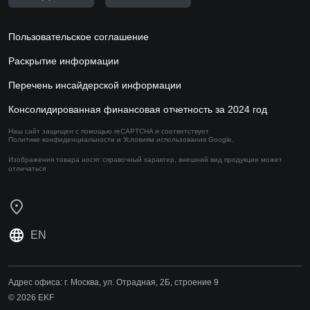
Пользовательское соглашение
Раскрытие информации
Перечень инсайдерской информации
Консолидированная финансовая отчетность за 2024 год
Наш сайт защищен с помощью reCAPTCHA и соответствует
Политике конфиденциальности
и
Условиям использования
Google.
Изображения товара носят справочный характер,
внешний вид продукции может
отличаться
EN
Адрес офиса:
г. Москва, ул. Отрадная, 2Б, строение 9
© 2026 EKF