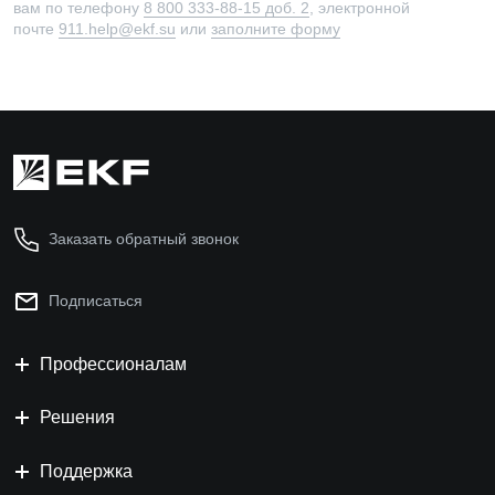
вам по телефону
8 800 333-88-15 доб. 2
, электронной
почте
911.help@ekf.su
или
заполните форму
Заказать обратный звонок
Подписаться
Профессионалам
Решения
Поддержка