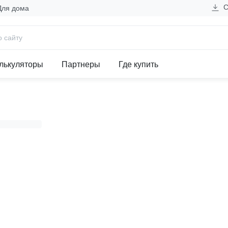
С
Для дома
ластины 800А, PP
лькуляторы
Партнеры
Где купить