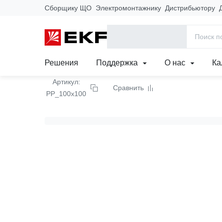
Сборщику ЩО
Электромонтажнику
Дистрибьютору
Главная
Продукция
Луженые переходные п
Решения
Поддержка
О нас
Ка
Артикул:
Сравнить
PP_100x100