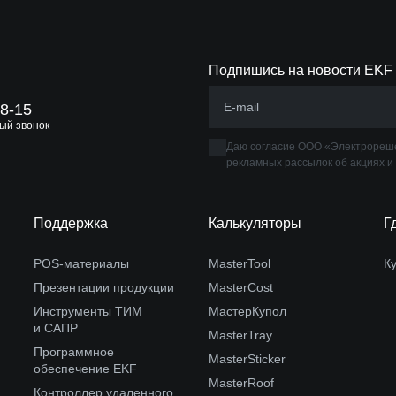
Подпишись на новости EKF
88-15
ый звонок
Даю согласие ООО «Электрореше
рекламных рассылок об акциях и
Поддержка
Калькуляторы
Г
POS-материалы
MasterTool
К
Презентации продукции
MasterCost
Инструменты ТИМ
МастерКупол
и САПР
MasterTray
Программное
MasterSticker
обеспечение EKF
MasterRoof
Контроллер удаленного