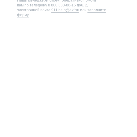
Наши менеджеры смогут оперативно помочь
вам по телефону
8 800 333-88-15 доб. 2
,
электронной почте
911.help@ekf.su
или
заполните
форму