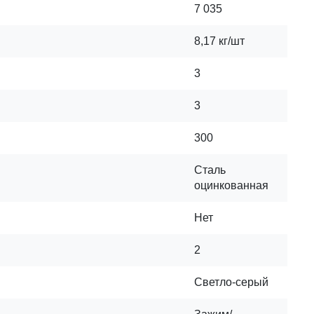
7 035
8,17 кг/шт
3
3
300
Сталь
оцинкованная
Нет
2
Светло-серый