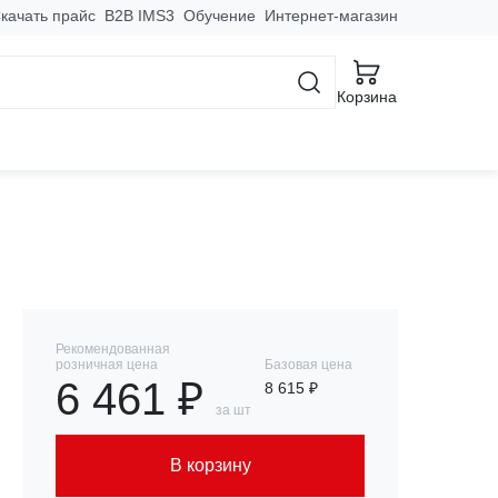
качать прайс
B2B IMS3
Обучение
Интернет-магазин
 M-Line Plus
Корзина
ленная 300 мм EKF
Рекомендованная
розничная цена
Базовая цена
6 461 ₽
8 615 ₽
за шт
В корзину