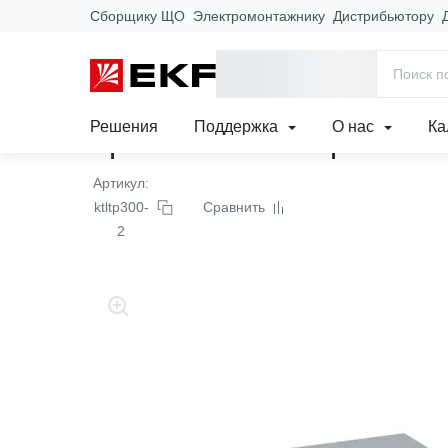
Сборщику ЩО
Электромонтажнику
Дистрибьютору
Главная
Продукция
Кабеленесущие системы
Лотки метал
Аксессуары для усиленного лестничного лотка M-Line Plus
Решения
Поддержка
О нас
Ка
Крышка на Т-образный 
Артикул:
ktltp300-
Сравнить
2