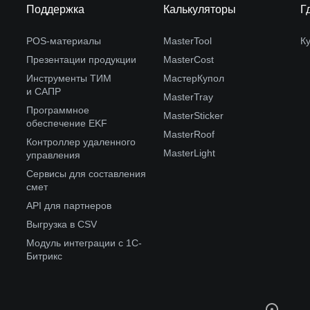
Поддержка
Калькуляторы
Г
POS-материалы
MasterTool
К
Презентации продукции
MasterCost
Инструменты ТИМ
МастерКупол
и САПР
MasterTray
Программное
MasterSticker
обеспечение EKF
MasterRoof
Контроллер удаленного
MasterLight
управления
Сервисы для составления
смет
API для партнеров
Выгрузка в CSV
Модуль интеграции с 1С-
Битрикс