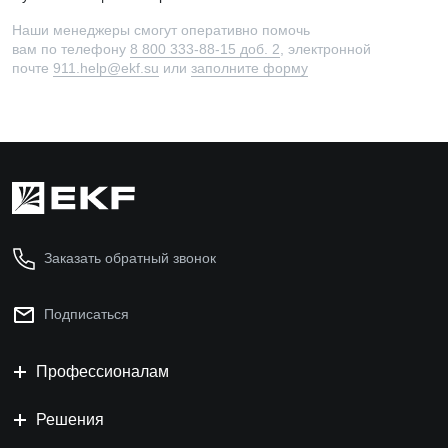
Наши менеджеры смогут оперативно помочь
вам по телефону
8 800 333-88-15 доб. 2
, электронной
почте
911.help@ekf.su
или
заполните форму
Заказать обратный звонок
Подписаться
Профессионалам
Решения