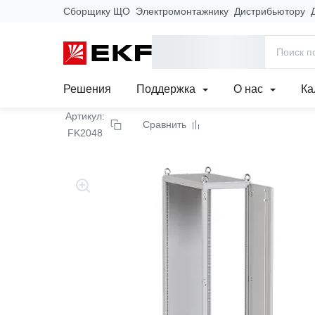
Сборщику ЩО
Электромонтажнику
Дистрибьютору
Главная
Продукция
Щиты, корпуса и комплектующие
Мет
Корпус FORT IP31 (20
Решения
Поддержка
О нас
Ка
Артикул:
Сравнить
FK2048