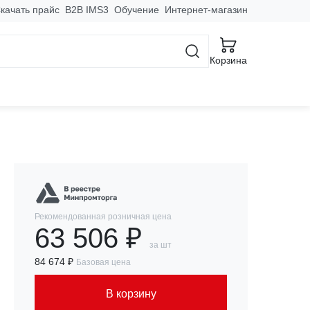
качать прайс
B2B IMS3
Обучение
Интернет-магазин
 боковые стенки IP31
Корзина
Рекомендованная розничная цена
63 506 ₽
за шт
84 674 ₽
Базовая цена
В корзину