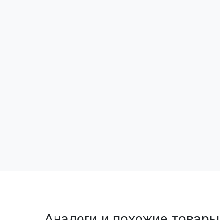
Монтажная плата FORT для корпуса
высотой 2000 и шириной 400 EKF
PROxima
Артикул:
FM204
12 545 ₽
за шт
В корзину
Аналоги и похожие товары