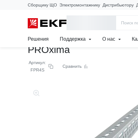
Сборщику ЩО
Электромонтажнику
Дистрибьютору
Главная
Продукция
Щиты, корпуса и комплектующие
Мет
Широкая поперечная ре
Решения
Поддержка
О нас
Ка
PROxima
Артикул:
Сравнить
FPR4S