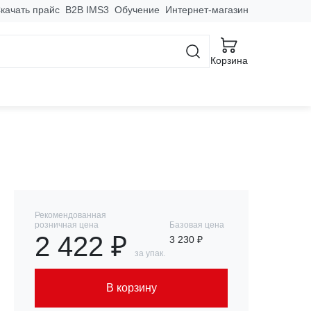
качать прайс
B2B IMS3
Обучение
Интернет-магазин
е рейки
Корзина
й 400 (4шт.) EKF
Рекомендованная
розничная цена
Базовая цена
2 422 ₽
3 230 ₽
за упак.
В корзину