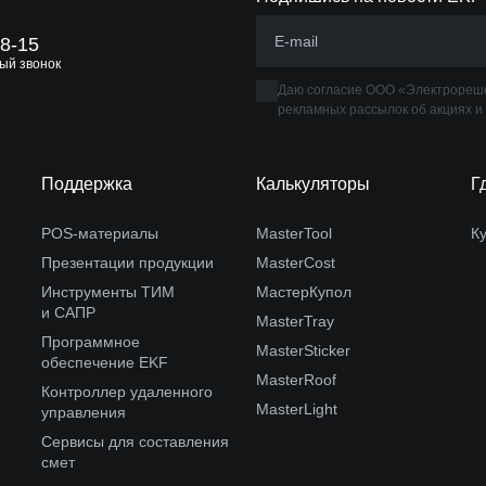
88-15
ый звонок
Даю согласие ООО «Электрореше
рекламных рассылок об акциях и
Поддержка
Калькуляторы
Г
POS-материалы
MasterTool
К
Презентации продукции
MasterCost
Инструменты ТИМ
МастерКупол
и САПР
MasterTray
Программное
MasterSticker
обеспечение EKF
MasterRoof
Контроллер удаленного
MasterLight
управления
Сервисы для составления
смет