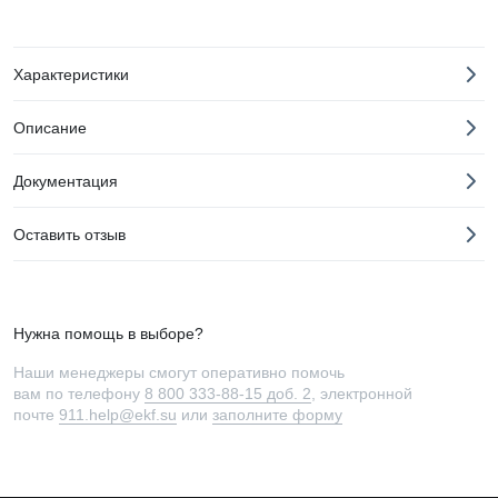
Характеристики
Описание
Документация
Оставить отзыв
Нужна помощь в выборе?
Наши менеджеры смогут оперативно помочь
вам по телефону
8 800 333-88-15 доб. 2
, электронной
почте
911.help@ekf.su
или
заполните форму