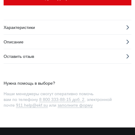
Характеристики
Описание
Оставить отзыв
Нужна помощь в выборе?
Наши менеджеры смогут оперативно помочь
вам по телефону
8 800 333-88-15 доб. 2
, электронной
почте
911.help@ekf.su
или
заполните форму