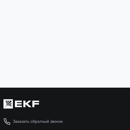
Выключатель-разъединитель УВРЭ 400А
откидного типа под предохранители ППН (габ.2)
EKF
uvre-400
10 907 ₽
В корзину
Заказать обратный звонок