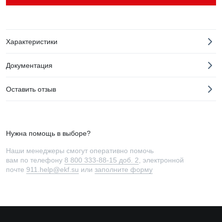
Характеристики
Документация
Оставить отзыв
Нужна помощь в выборе?
Наши менеджеры смогут оперативно помочь
вам по телефону
8 800 333-88-15 доб. 2
, электронной
почте
911.help@ekf.su
или
заполните форму